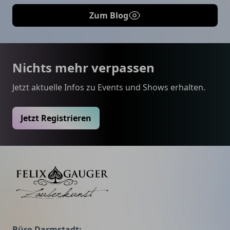
Zum Blog
Footer
Nichts mehr verpassen
Jetzt aktuelle Infos zu Events und Shows erhalten.
Jetzt Registrieren
Felix Gauger
Büro Darmstadt: