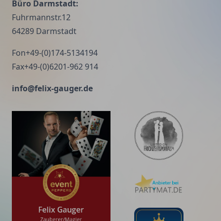
Büro Darmstadt:
viel Wert zu erhalten. Nehmen Sie das niedrigste
Fuhrmannstr.12
Angebot an, müssen Sie für das Risiko, das Sie
64289 Darmstadt
eingehen, etwas hinzurechnen. Und wenn Sie das
tun, haben Sie auch genug Geld, um für etwas
Fon+49-(0)174-5134194
besseres zu bezahlen." (John Ruskin, engl.
Fax+49-(0)6201-962 914
Sozialreformer, 1819-1900)
info@felix-gauger.de