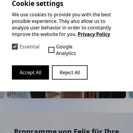
Cookie settings
Hier geht es zu den einzelnen Programmen
We use cookies to provide you with the best
possible experience. They also allow us to
analyze user behavior in order to constantly
improve the website for you.
Privacy Policy
Essential
Google
Analytics
Accept All
Reject All
Programme von Felix für Ihre