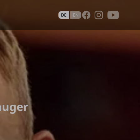
Youtube
DE
EN
auger