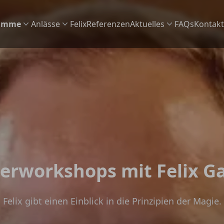
amme
Anlässe
Felix
Referenzen
Aktuelles
FAQs
Kontakt
e
Aktuelles & News
lt im Überblick
anstaltung das passende Programm
Termine
inment
t auf Firmenevents
tert
c für Ihr Corporate Event
t
t auf privaten Feiern
e hautnah
hre Feier zu einem unvergesslichen Event
erworkshops mit Felix G
e Zauberei
t für Ihre Location
ür die Gastro oder Zauberei auf See,
Felix gibt einen Einblick in die Prinzipien der Magie.
 möglich