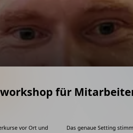
 Event
danken spielen
eiterevents
workshop für Mitarbeite
erkurse vor Ort und
Das genaue Setting stimmt 