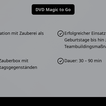
DVD Magic to Go
ation mit Zauberei als
Erfolgreicher Einsat
Geburtstage bis hin 
Teambuildingsmaß
 Zauberbox mit
Dauer: 30 – 90 min
Alltagsgegenständen