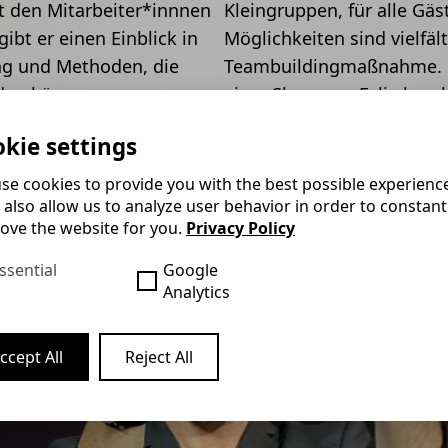
 den Mitarbeiter*innnen
Kleingruppen, für alle Gäs
ibt er einen Einblick in
Möglichkeiten sind vielfäl
ing und Methoden, die
Teambuildingmaßnahme. H
den können.
einer Show von Felix komb
kie settings
se cookies to provide you with the best possible experienc
 also allow us to analyze user behavior in order to constant
ove the website for you.
Privacy Policy
ssential
Google
Analytics
ccept All
Reject All