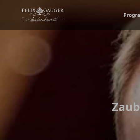
Felix Gauger
Progr
Alle Programme
Alle Anläss
Die gesamte Programmvielfa
Für jede Ver
Magic Show & Enterta
Zauberkuns
Die Bühnenshow, die begeis
Business Magi
Close-up & Walking Ac
Zauberkuns
Felix Gauger verzaubert Si
Felix macht I
Zaub
Virtuelle Magie & Onlin
Zauberkuns
Live und virtuell
Dinnershows f
Felix machts