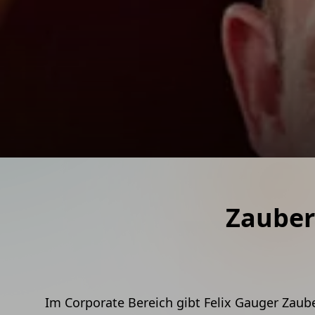
Moderation
Bestes Infotainment für Ihr
Mentalshow
Felix lässt die Kraft der Ge
Zauberworkshops
Zauberworkshop für Mitarb
Zauber
Im Corporate Bereich gibt Felix Gauger Zaub