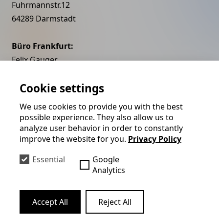
Fuhrmannstr.12
64289 Darmstadt
Büro Frankfurt:
Felix Gauger
Zauberkünstler
Cookie settings
Brückenstraße
60594 Frankfurt am Mai
We use cookies to provide you with the best
possible experience. They also allow us to
Umsatzsteuer-Identifikationsnummer gemäß §27a
analyze user behavior in order to constantly
Umsatzsteuergesetz:
DE248791853
improve the website for you.
Privacy Policy
Kontakt
Essential
Google
Analytics
Fon+49-(0)174-5134 194
Accept All
Reject All
Fax+49-(0)6201-962 914
Mail
info@felix-gauger.de