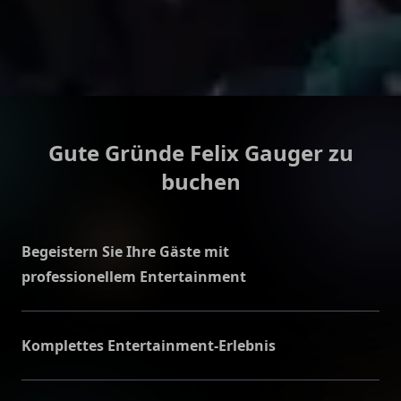
Gute Gründe Felix Gauger zu
buchen
Begeistern Sie Ihre Gäste mit
professionellem Entertainment
Felix Gauger steht für Professionalität und
Zuverlässigkeit und legt Wert auf eine gute
Komplettes Entertainment-Erlebnis
Kommunikation mit den Veranstaltern, um alle
Felix Gauger sorgt dafür, dass Ihr Event
Eventdetails zu klären und den Ablauf perfekt auf