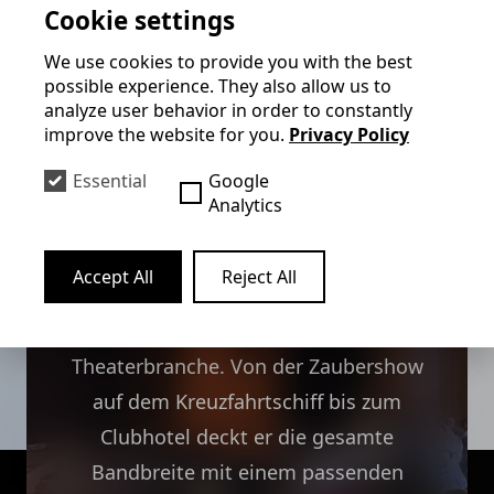
Cookie settings
Mehr erfahren
We use cookies to provide you with the best
possible experience. They also allow us to
analyze user behavior in order to constantly
improve the website for you.
Privacy Policy
Zauberkunst für Ihre
Essential
Google
Location (Gastro, Theater,
Analytics
etc.)
Accept All
Reject All
Felix hat speziell konzipierte
Programme für die Tourismus- und
Theaterbranche. Von der Zaubershow
auf dem Kreuzfahrtschiff bis zum
Clubhotel deckt er die gesamte
Bandbreite mit einem passenden