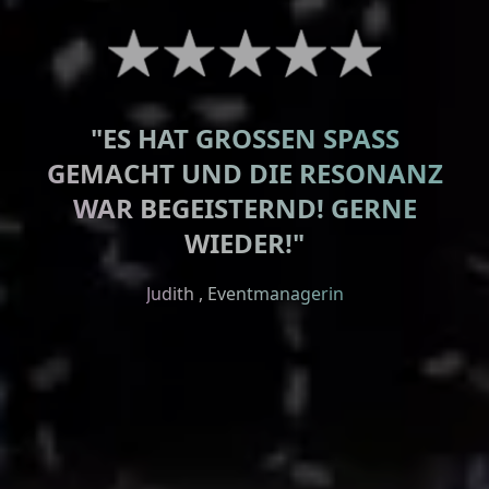
"ES HAT GROSSEN SPASS GE
MACHT UND DIE RESONANZ WA
Lauterbacher Anzeiger
R BEGEISTERND! GERNE WI
EDER!"
Judith , Eventmanagerin
Wetterauer Zeitung
Odenwälder Zeitung
Kreis Anzeiger
Dr. Goldhofer