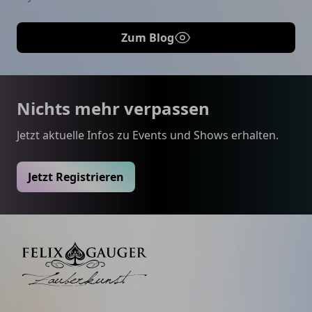
Zum Blog
Footer
Nichts mehr verpassen
Jetzt aktuelle Infos zu Events und Shows erhalten.
Jetzt Registrieren
Felix Gauger