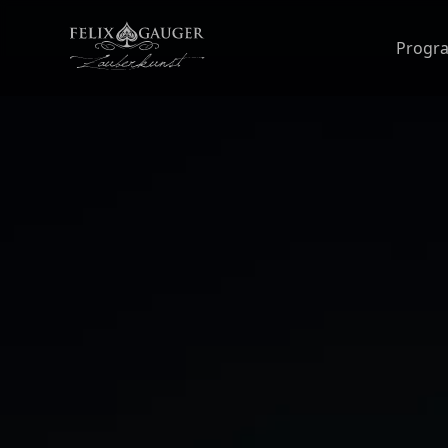
Felix Gauger
Progr
Alle Programme
Alle Anläss
Die gesamte Programmvielfa
Für jede Ver
Magic Show & Enterta
Zauberkuns
Die Bühnenshow, die begeis
Business Magi
Close-up & Walking Ac
Zauberkunst
Felix Gauger verzaubert Si
Felix macht I
Virtuelle Magie & Onlin
Zauberkuns
Live und virtuell
Dinnershows f
Felix machts 