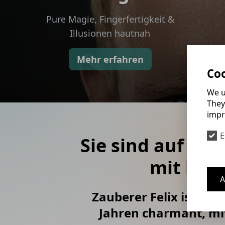
Pure Magie, Fingerfertigkeit &
Illusionen hautnah
Mehr erfahren
Coo
We u
They
impr
E
Sie sind auf d
mit lan
A
Zauberer Felix ist Pr
Jahren charmant, mit