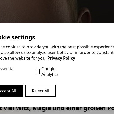
kie settings
se cookies to provide you with the best possible experienc
 also allow us to analyze user behavior in order to constant
ove the website for you.
Privacy Policy
ssential
Google
er Suche nach zauberhaft
Analytics
ganhaltendem Erinnerung
ccept All
Reject All
ofi durch und durch und begeistert sei
 viel Witz, Magie und einer großen P