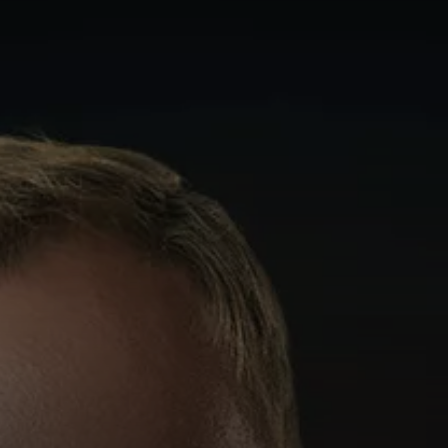
 Event
danken spielen
eiterevents