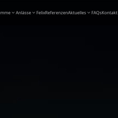
amme
Anlässe
Felix
Referenzen
Aktuelles
FAQs
Kontakt
e
Aktuelles & News
lt im Überblick
anstaltung das passende Programm
Termine
inment
t auf Firmenevents
tert
c für Ihr Corporate Event
t
 auf privaten Feiern
e hautnah
hre Feier zu einem unvergesslichen Event
e Zauberei
t für Ihre Location
ür die Gastro oder Zauberei auf See,
möglich