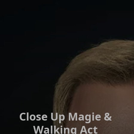
Moderation
Bestes Infotainment für Ihr
Mentalshow
Felix lässt die Kraft der Ge
Zauberworkshops
Zauberworkshop für Mitarb
Close Up Magie &
Walking Act