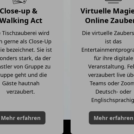
Close-up &
Virtuelle Mag
Walking Act
Online Zaube
 Tischzauberei wird
Die virtuelle Zaube
h gerne als Close-Up
ist das
e bezeichnet. Sie ist
Entertainmentprog
onders stark, da der
für ihre digitale
stler von Gruppe zu
Veranstaltung. Fel
uppe geht und die
verzaubert live üb
Gäste hautnah
Teams oder Zoo
verzaubert.
Deutsch- oder
Englischsprachig
Mehr erfahren
Mehr erfahren