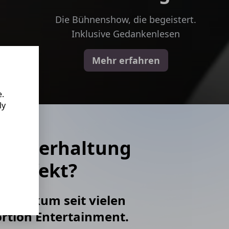
Die Bühnenshow, die begeistert.
Inklusive Gedankenlesen
Mehr erfahren
e.
ly
er Unterhaltung
seffekt?
n Publikum seit vielen
ortion Entertainment.